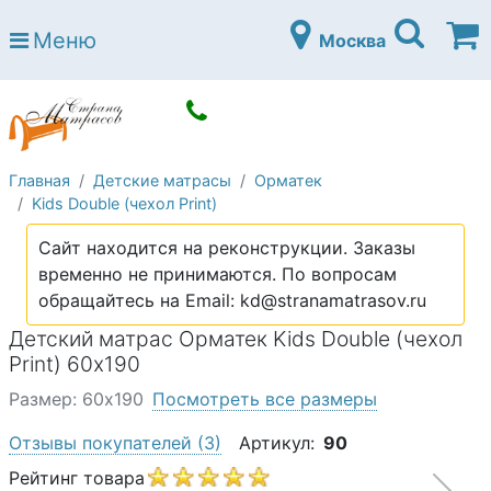
Страна матрасов
Меню
Москва
Open submenu (Матрасы)
Матрасы
Open submenu (Кровати)
Кровати
Open submenu (Аксессуары)
Аксессуары
Главная
Детские матрасы
Орматек
Open submenu (Диваны)
Диваны
Kids Double (чехол Print)
Open submenu (Постельное белье)
Постельное белье
Сайт находится на реконструкции. Заказы
Open submenu (Мебель)
временно не принимаются. По вопросам
Мебель
обращайтесь на Email: kd@stranamatrasov.ru
Open submenu (Основания)
Основания
Детский матрас Орматек Kids Double (чехол
Open submenu (Детские матрасы)
Print) 60х190
Детские матрасы
Размер: 60х190
Посмотреть все размеры
Open submenu (Детские кровати)
Детские кровати
Отзывы покупателей
(3)
Артикул:
90
Open submenu (Шкафы)
Шкафы
Рейтинг товара