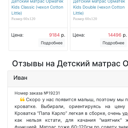
Детский матрас Орматек
Детский матрас Орматек
Kids Classic (чехол Cotton
Kids Double (чехол Cotton
Little)
Little)
Размер 60х120
Размер 60х120
Цена:
9184
р.
Цена:
14496
р.
Подробнее
Подробнее
Отзывы на Детский матрас Ор
Иван
Номер заказа №19231
Скоро у нас появится малыш, поэтому мы п
кроватке. Выбирали, ориентируясь на цену 
Кроватка “Папа Карло” легкая в сборке, очень у
как нельзя кстати, для качания "маятник" 
функцией. Матрас тоже 60-120см по совету зна