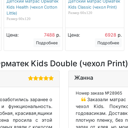
Детский матрас Орматек
Детский матрас Орматек
Kids Health (чехол Cotton
Kids Classic (чехол Print)
Little)
Размер 60х120
Размер 60х120
Цена:
7488
р.
Цена:
6928
р.
Подробнее
Подробнее
матек Kids Double (чехол Print
Жанна
Номер заказа №28965
озаботились заранее о
Заказали матрас 
и функциональность.
чехол Kids. Покуп
добная, красивая,ящики
годовасикам. Доставк
жена просила с этой
плотную пленку, без 
комых взяли с кокосом
запах от клея, но мо