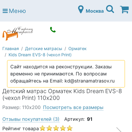
Страна матрасов
Меню
Москва
Open submenu (Матрасы)
Матрасы
Open submenu (Кровати)
Кровати
Open submenu (Аксессуары)
Аксессуары
Главная
Детские матрасы
Орматек
Open submenu (Диваны)
Диваны
Kids Dream EVS-8 (чехол Print)
Open submenu (Постельное белье)
Постельное белье
Сайт находится на реконструкции. Заказы
Open submenu (Мебель)
временно не принимаются. По вопросам
Мебель
обращайтесь на Email: kd@stranamatrasov.ru
Open submenu (Основания)
Основания
Детский матрас Орматек Kids Dream EVS-8
Open submenu (Детские матрасы)
(чехол Print) 110х200
Детские матрасы
Размер: 110х200
Посмотреть все размеры
Open submenu (Детские кровати)
Детские кровати
Отзывы покупателей
(3)
Артикул:
91
Open submenu (Шкафы)
Шкафы
Рейтинг товара