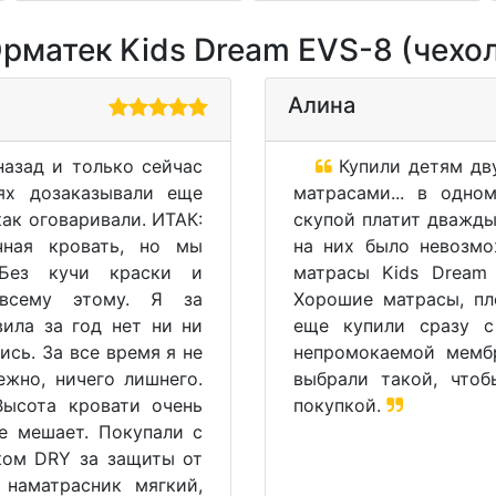
матек Kids Dream EVS-8 (чехол 
Алина
азад и только сейчас
Купили детям дву
ях дозаказывали еще
матрасами... в одно
как оговаривали. ИТАК:
скупой платит дважды
чная кровать, но мы
на них было невозмо
 Без кучи краски и
матрасы Kids Dream
 всему этому. Я за
Хорошие матрасы, пл
вила за год нет ни ни
еще купили сразу с
ись. За все время я не
непромокаемой мемб
жно, ничего лишнего.
выбрали такой, чтоб
Высота кровати очень
покупкой.
не мешает. Покупали с
ком DRY за защиты от
 наматрасник мягкий,