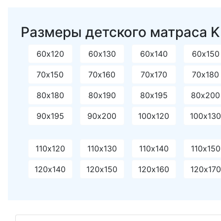
Размеры детского матраса Ki
60х120
60х130
60х140
60х150
70х150
70х160
70х170
70х180
80х180
80х190
80х195
80х200
90х195
90х200
100х120
100х13
110х120
110х130
110х140
110х150
120х140
120х150
120х160
120х170