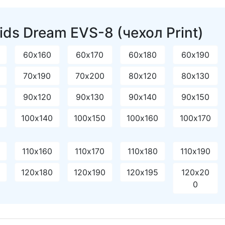
ds Dream EVS-8 (чехол Print)
60х160
60х170
60х180
60х190
70х190
70х200
80х120
80х130
90х120
90х130
90х140
90х150
0
100х140
100х150
100х160
100х170
110х160
110х170
110х180
110х190
120х180
120х190
120х195
120х20
0