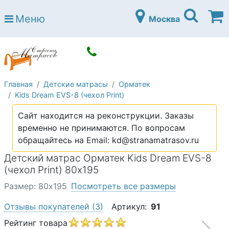
Страна матрасов
Меню
Москва
Open submenu (Матрасы)
Матрасы
Open submenu (Кровати)
Кровати
Open submenu (Аксессуары)
Аксессуары
Главная
Детские матрасы
Орматек
Open submenu (Диваны)
Диваны
Kids Dream EVS-8 (чехол Print)
Open submenu (Постельное белье)
Постельное белье
Сайт находится на реконструкции. Заказы
Open submenu (Мебель)
временно не принимаются. По вопросам
Мебель
обращайтесь на Email: kd@stranamatrasov.ru
Open submenu (Основания)
Основания
Детский матрас Орматек Kids Dream EVS-8
Open submenu (Детские матрасы)
(чехол Print) 80х195
Детские матрасы
Размер: 80х195
Посмотреть все размеры
Open submenu (Детские кровати)
Детские кровати
Отзывы покупателей
(3)
Артикул:
91
Open submenu (Шкафы)
Шкафы
Рейтинг товара