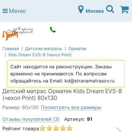
Страна матрасов
Меню
Москва
Open submenu (Матрасы)
Матрасы
Open submenu (Кровати)
Кровати
Open submenu (Аксессуары)
Аксессуары
Главная
Детские матрасы
Орматек
Open submenu (Диваны)
Диваны
Kids Dream EVS-8 (чехол Print)
Open submenu (Постельное белье)
Постельное белье
Сайт находится на реконструкции. Заказы
Open submenu (Мебель)
временно не принимаются. По вопросам
Мебель
обращайтесь на Email: kd@stranamatrasov.ru
Open submenu (Основания)
Основания
Детский матрас Орматек Kids Dream EVS-8
Open submenu (Детские матрасы)
(чехол Print) 80х130
Детские матрасы
Размер: 80х130
Посмотреть все размеры
Open submenu (Детские кровати)
Детские кровати
Отзывы покупателей
(3)
Артикул:
91
Open submenu (Шкафы)
Шкафы
Рейтинг товара