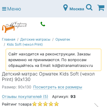
Страна матрасов
Меню
Москва
Open submenu (Матрасы)
Матрасы
Open submenu (Кровати)
Кровати
Open submenu (Аксессуары)
Аксессуары
Главная
Детские матрасы
Орматек
Open submenu (Диваны)
Диваны
Kids Soft (чехол Print)
Open submenu (Постельное белье)
Постельное белье
Сайт находится на реконструкции. Заказы
Open submenu (Мебель)
временно не принимаются. По вопросам
Мебель
обращайтесь на Email: kd@stranamatrasov.ru
Open submenu (Основания)
Основания
Детский матрас Орматек Kids Soft (чехол
Open submenu (Детские матрасы)
Print) 90х130
Детские матрасы
Размер: 90х130
Посмотреть все размеры
Open submenu (Детские кровати)
Детские кровати
Отзывы покупателей
(5)
Артикул:
93
Open submenu (Шкафы)
Шкафы
Рейтинг товара