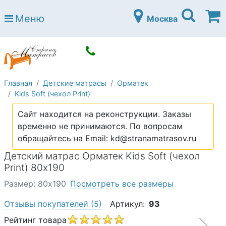
Страна матрасов
Меню
Москва
Open submenu (Матрасы)
Матрасы
Open submenu (Кровати)
Кровати
Open submenu (Аксессуары)
Аксессуары
Главная
Детские матрасы
Орматек
Open submenu (Диваны)
Диваны
Kids Soft (чехол Print)
Open submenu (Постельное белье)
Постельное белье
Сайт находится на реконструкции. Заказы
Open submenu (Мебель)
временно не принимаются. По вопросам
Мебель
обращайтесь на Email: kd@stranamatrasov.ru
Open submenu (Основания)
Основания
Детский матрас Орматек Kids Soft (чехол
Open submenu (Детские матрасы)
Print) 80х190
Детские матрасы
Размер: 80х190
Посмотреть все размеры
Open submenu (Детские кровати)
Детские кровати
Отзывы покупателей
(5)
Артикул:
93
Open submenu (Шкафы)
Шкафы
Рейтинг товара