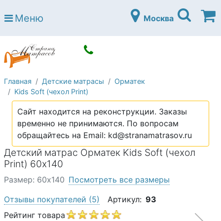
Страна матрасов
Меню
Москва
Open submenu (Матрасы)
Матрасы
Open submenu (Кровати)
Кровати
Open submenu (Аксессуары)
Аксессуары
Главная
Детские матрасы
Орматек
Open submenu (Диваны)
Диваны
Kids Soft (чехол Print)
Open submenu (Постельное белье)
Постельное белье
Сайт находится на реконструкции. Заказы
Open submenu (Мебель)
временно не принимаются. По вопросам
Мебель
обращайтесь на Email: kd@stranamatrasov.ru
Open submenu (Основания)
Основания
Детский матрас Орматек Kids Soft (чехол
Open submenu (Детские матрасы)
Print) 60х140
Детские матрасы
Размер: 60х140
Посмотреть все размеры
Open submenu (Детские кровати)
Детские кровати
Отзывы покупателей
(5)
Артикул:
93
Open submenu (Шкафы)
Шкафы
Рейтинг товара