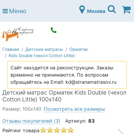
Страна матрасов
Меню
Москва
Open submenu (Матрасы)
Матрасы
Open submenu (Кровати)
Кровати
Open submenu (Аксессуары)
Аксессуары
Главная
Детские матрасы
Орматек
Open submenu (Диваны)
Диваны
Kids Double (чехол Cotton Little)
Open submenu (Постельное белье)
Постельное белье
Сайт находится на реконструкции. Заказы
Open submenu (Мебель)
временно не принимаются. По вопросам
Мебель
обращайтесь на Email: kd@stranamatrasov.ru
Open submenu (Основания)
Основания
Детский матрас Орматек Kids Double (чехол
Open submenu (Детские матрасы)
Cotton Little) 100х140
Детские матрасы
Размер: 100х140
Посмотреть все размеры
Open submenu (Детские кровати)
Детские кровати
Отзывы покупателей
(3)
Артикул:
83
Open submenu (Шкафы)
Шкафы
Рейтинг товара