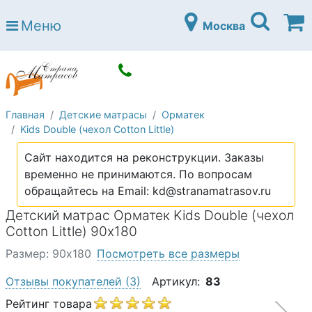
Страна матрасов
Меню
Москва
Open submenu (Матрасы)
Матрасы
Open submenu (Кровати)
Кровати
Open submenu (Аксессуары)
Аксессуары
Главная
Детские матрасы
Орматек
Open submenu (Диваны)
Диваны
Kids Double (чехол Cotton Little)
Open submenu (Постельное белье)
Постельное белье
Сайт находится на реконструкции. Заказы
Open submenu (Мебель)
временно не принимаются. По вопросам
Мебель
обращайтесь на Email: kd@stranamatrasov.ru
Open submenu (Основания)
Основания
Детский матрас Орматек Kids Double (чехол
Open submenu (Детские матрасы)
Cotton Little) 90х180
Детские матрасы
Размер: 90х180
Посмотреть все размеры
Open submenu (Детские кровати)
Детские кровати
Отзывы покупателей
(3)
Артикул:
83
Open submenu (Шкафы)
Шкафы
Рейтинг товара