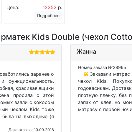
Цена:
12352
р.
Подробнее
атек Kids Double (чехол Cotton
Жанна
Номер заказа №28965
озаботились заранее о
Заказали матрас 
и функциональность.
чехол Kids. Покуп
добная, красивая,ящики
годовасикам. Доставк
жена просила с этой
плотную пленку, без 
комых взяли с кокосом
запах от клея, но мо
тный чехлом Kids тоже
матрасу с первой ночи
 была на выходные (я
Дата отзыва: 10.09.2018