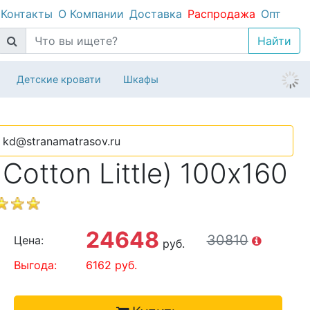
Контакты
О Компании
Доставка
Распродажа
Опт
Детские кровати
Шкафы
kd@stranamatrasov.ru
otton Little) 100х160
24648
30810
Цена:
руб.
Выгода:
6162
руб.