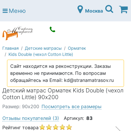
Страна матрасов
Меню
Москва
Open submenu (Матрасы)
Матрасы
Open submenu (Кровати)
Кровати
Open submenu (Аксессуары)
Аксессуары
Главная
Детские матрасы
Орматек
Open submenu (Диваны)
Диваны
Kids Double (чехол Cotton Little)
Open submenu (Постельное белье)
Постельное белье
Сайт находится на реконструкции. Заказы
Open submenu (Мебель)
временно не принимаются. По вопросам
Мебель
обращайтесь на Email: kd@stranamatrasov.ru
Open submenu (Основания)
Основания
Детский матрас Орматек Kids Double (чехол
Open submenu (Детские матрасы)
Cotton Little) 90х200
Детские матрасы
Размер: 90х200
Посмотреть все размеры
Open submenu (Детские кровати)
Детские кровати
Отзывы покупателей
(3)
Артикул:
83
Open submenu (Шкафы)
Шкафы
Рейтинг товара