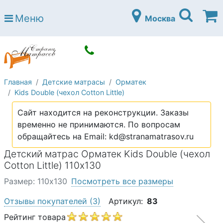
Страна матрасов
Меню
Москва
Open submenu (Матрасы)
Матрасы
Open submenu (Кровати)
Кровати
Open submenu (Аксессуары)
Аксессуары
Главная
Детские матрасы
Орматек
Open submenu (Диваны)
Диваны
Kids Double (чехол Cotton Little)
Open submenu (Постельное белье)
Постельное белье
Сайт находится на реконструкции. Заказы
Open submenu (Мебель)
временно не принимаются. По вопросам
Мебель
обращайтесь на Email: kd@stranamatrasov.ru
Open submenu (Основания)
Основания
Детский матрас Орматек Kids Double (чехол
Open submenu (Детские матрасы)
Cotton Little) 110х130
Детские матрасы
Размер: 110х130
Посмотреть все размеры
Open submenu (Детские кровати)
Детские кровати
Отзывы покупателей
(3)
Артикул:
83
Open submenu (Шкафы)
Шкафы
Рейтинг товара